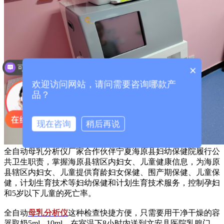
可以介绍下你们的产品么？
×
你们是怎么收费的呢？
欢迎访问网站，请问需要咨询哪款产
品？
现在咨询
稍后再说
全自动母乳分析仪厂家合作伙伴宁夏海原县妇幼保健院履行公
共卫生职责，掌握海原县辖区内妇女、儿童健康信息，为海原
县辖区内妇女、儿童提供育龄妇女保健、围产期保健、儿童保
健，计划生育技术等妇幼保健和计划生育技术服务，控制孕妇
和5岁以下儿童的死亡率。
全自动
母乳分析仪
这种检查快捷方便，只需要用干净干燥的容
器取奶5ml - 10ml，在室温下8小时内送到文安县医院乳腺门