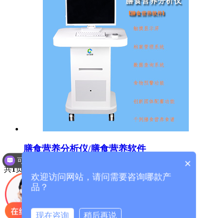
膳食营养分析仪/膳食营养软件
可以介绍下你们的产品么？
×
共
1
页
1
条
欢迎访问网站，请问需要咨询哪款产
品？
产品中心
问题答疑
现在咨询
稍后再说