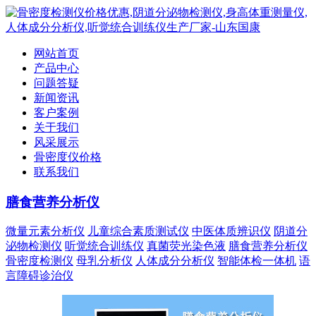
网站首页
产品中心
问题答疑
新闻资讯
客户案例
关于我们
风采展示
骨密度仪价格
联系我们
膳食营养分析仪
微量元素分析仪
儿童综合素质测试仪
中医体质辨识仪
阴道分
泌物检测仪
听觉统合训练仪
真菌荧光染色液
膳食营养分析仪
骨密度检测仪
母乳分析仪
人体成分分析仪
智能体检一体机
语
言障碍诊治仪