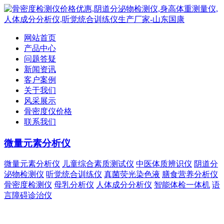
网站首页
产品中心
问题答疑
新闻资讯
客户案例
关于我们
风采展示
骨密度仪价格
联系我们
微量元素分析仪
微量元素分析仪
儿童综合素质测试仪
中医体质辨识仪
阴道分
泌物检测仪
听觉统合训练仪
真菌荧光染色液
膳食营养分析仪
骨密度检测仪
母乳分析仪
人体成分分析仪
智能体检一体机
语
言障碍诊治仪