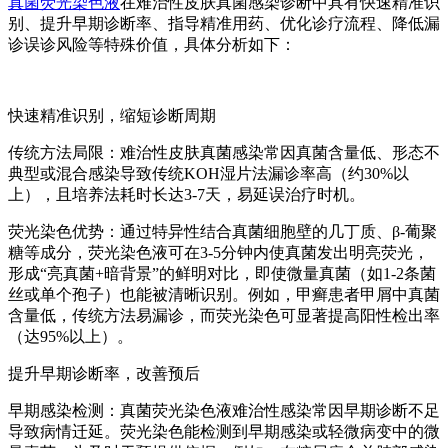
真菌荧光染色液
在难治性皮肤真菌感染诊断中具有快速精准识
别、提升早期诊断率、指导精准用药、优化诊疗流程、降低漏
诊误诊风险等特殊价值，具体分析如下：
快速精准识别，缩短诊断周期
传统方法局限：难治性皮肤真菌感染常因真菌含量低、形态不
典型或混合感染导致传统KOH湿片法漏诊率高（约30%以
上），且培养法耗时长达3-7天，易延误治疗时机。
荧光染色优势：通过特异性结合真菌细胞壁的几丁质、β-葡聚
糖等成分，荧光染色液可在3-5分钟内使真菌发出明亮荧光，
形成“亮真菌+暗背景”的鲜明对比，即使微量真菌（如1-2条菌
丝或单个孢子）也能被清晰识别。例如，甲癣患者甲屑中真菌
含量低，传统方法易漏诊，而荧光染色可显著提高阳性检出率
（达95%以上）。
提升早期诊断率，改善预后
早期感染检测：真菌荧光染色液难治性感染常因早期诊断不足
导致病情迁延。荧光染色能检测到早期感染或轻微病变中的微