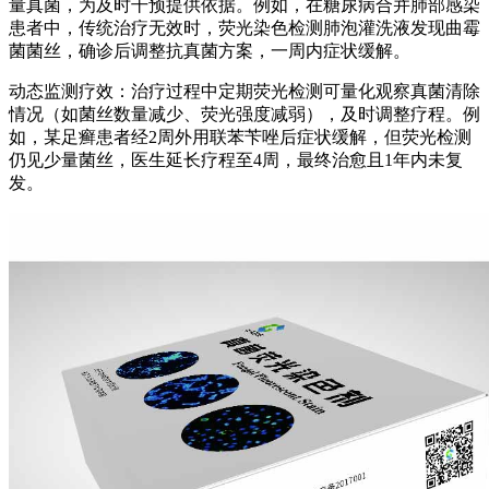
量真菌，为及时干预提供依据。例如，在糖尿病合并肺部感染
患者中，传统治疗无效时，荧光染色检测肺泡灌洗液发现曲霉
菌菌丝，确诊后调整抗真菌方案，一周内症状缓解。
动态监测疗效：治疗过程中定期荧光检测可量化观察真菌清除
情况（如菌丝数量减少、荧光强度减弱），及时调整疗程。例
如，某足癣患者经2周外用联苯苄唑后症状缓解，但荧光检测
仍见少量菌丝，医生延长疗程至4周，最终治愈且1年内未复
发。