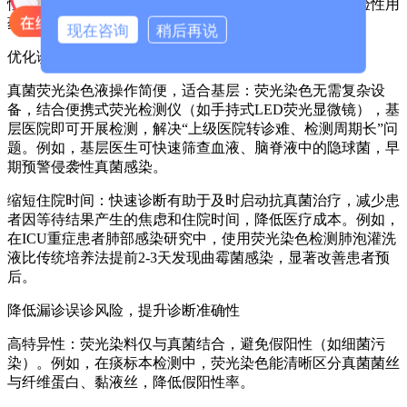
性感染，荧光染色是重要的补充和确认手段，可减少经验性用
药的盲目性，降低药物不良反应和耐药菌株传播风险。
现在咨询
稍后再说
优化诊疗流程，降低医疗成本
真菌荧光染色液操作简便，适合基层：荧光染色无需复杂设
备，结合便携式荧光检测仪（如手持式LED荧光显微镜），基
层医院即可开展检测，解决“上级医院转诊难、检测周期长”问
题。例如，基层医生可快速筛查血液、脑脊液中的隐球菌，早
期预警侵袭性真菌感染。
缩短住院时间：快速诊断有助于及时启动抗真菌治疗，减少患
者因等待结果产生的焦虑和住院时间，降低医疗成本。例如，
在ICU重症患者肺部感染研究中，使用荧光染色检测肺泡灌洗
液比传统培养法提前2-3天发现曲霉菌感染，显著改善患者预
后。
降低漏诊误诊风险，提升诊断准确性
高特异性：荧光染料仅与真菌结合，避免假阳性（如细菌污
染）。例如，在痰标本检测中，荧光染色能清晰区分真菌菌丝
与纤维蛋白、黏液丝，降低假阳性率。