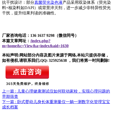
抗干扰设计：部分
真菌荧光染色液
产品采用双染体系（荧光染
料+核染料如DAPI）或背景淬灭剂，进一步减少非特异性荧光
干扰，提升结果判读的准确性。
厂家咨询电话：136 1637 9298（微信同号）
本篇文章网址：
/index.php?
m=home&c=View&a=index&aid=1630
本站声明:网站部分内容及图片来源于网络,本站只提供存储，
如有侵权,请联系我们,QQ: 325925638 ，我们将第一时间删除!
上一篇 : 儿童心理健康测试仪如何联动家校，实现心理问题的
早期筛查
下一篇 : 卧式婴幼儿身长体重测量仪一躺一测数字化管理宝宝
成长档案