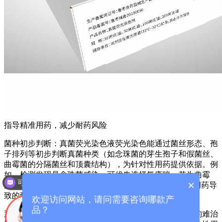
指导精准用药，减少耐药风险
菌种初步判断：真菌荧光染色液荧光染色能通过菌丝形态、孢
子排列等初步判断真菌种类（如念珠菌的芽生孢子和假菌丝、
曲霉菌的分隔菌丝和顶囊结构），为针对性用药提供依据。例
如，检测发现是念珠菌感染，可优先选择氟康唑；若为曲霉
可以介绍下你们的产品么？
×
菌，则需选用伏立康唑等针对性药物，避免“广覆盖”式用药导
你们是怎么收费的呢？
致的耐药风险。
欢迎访问网站，请问需要咨询哪款产
品？
避免盲目用药：对于传统方法反复阴性而临床高度怀疑的难治